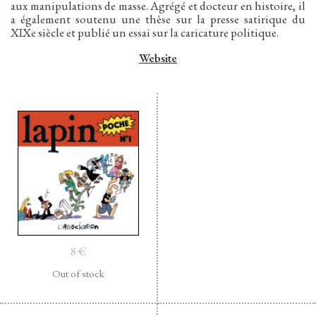
aux manipulations de masse. Agrégé et docteur en histoire, il
a également soutenu une thèse sur la presse satirique du
XIXe siècle et publié un essai sur la caricature politique.
Website
Facebook
Instagram
Twitter
Hébergé par Vixns
incandescence
Version 2.3.3
8
€
Out of stock