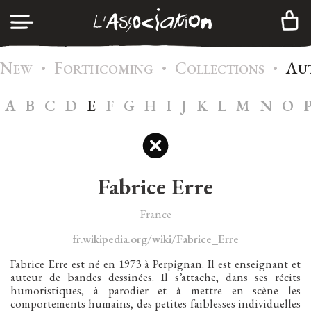
N
F
C
A
•
•
•
LOG IN
EW
ORTHCOMING
OLLECTIONS
U
A
B
C
D
E
F
G
H
I
J
K
L
M
N
O
A
GENDA
CREATE AN ACCOUNT
C
ATALOG
M
EMBERSHIP
Fabrice Erre
I
NFOS
France
C
ONTACTS
fr.wikipedia.org/wiki/Fabrice_Erre
N
EWSLETTER
Fabrice Erre est né en 1973 à Perpignan. Il est enseignant et
auteur de bandes dessinées. Il s’attache, dans ses récits
|
humoristiques, à parodier et à mettre en scène les
FR
EN
comportements humains, des petites faiblesses individuelles