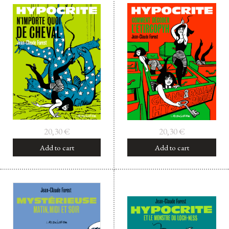
Facebook
Instagram
Twitter
Hébergé par Vixns
incandescence
Version 2.3.3
20,30
€
20,30
€
Add to cart
Add to cart