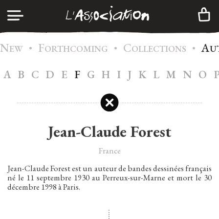
N
F
C
A
•
•
•
LOG IN
EW
ORTHCOMING
OLLECTIONS
U
A
B
C
D
E
F
G
H
I
J
K
L
M
N
O
A
GENDA
CREATE AN ACCOUNT
C
ATALOG
M
EMBERSHIP
Jean-Claude Forest
I
NFOS
France
C
ONTACTS
Jean-Claude Forest est un auteur de bandes dessinées français
né le 11 septembre 1930 au Perreux-sur-Marne et mort le 30
N
EWSLETTER
décembre 1998 à Paris.
|
FR
EN