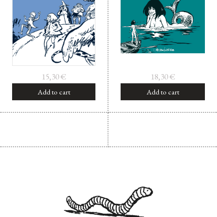
15,30
€
18,30
€
Add to cart
Add to cart