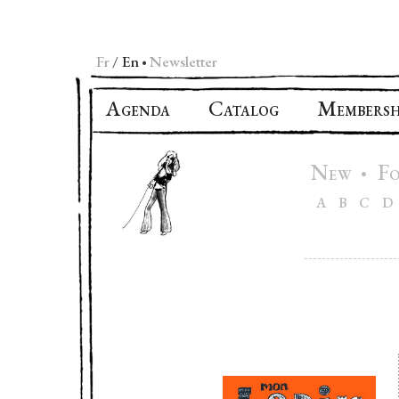
Fr
En
Newsletter
•
A
C
M
GENDA
ATALOG
EMBERSH
N
F
•
EW
A
B
C
D