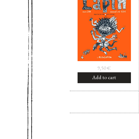
9,50
€
Add to cart