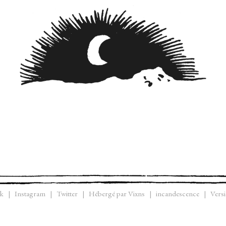
k
Instagram
Twitter
Hébergé par Vixns
incandescence
Versi