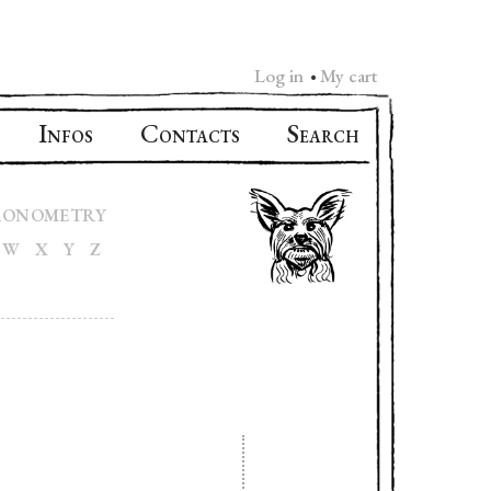
Log in
My cart
•
I
C
S
NFOS
ONTACTS
EARCH
RONOMETRY
W
X
Y
Z