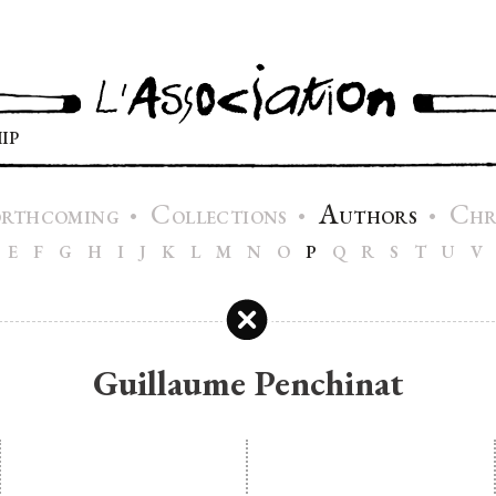
IP
C
A
C
•
•
•
ORTHCOMING
OLLECTIONS
UTHORS
H
E
F
G
H
I
J
K
L
M
N
O
P
Q
R
S
T
U
V
Guillaume Penchinat