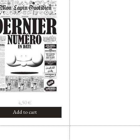
4,50
€
Add to cart