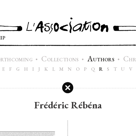
IP
C
A
C
•
•
•
ORTHCOMING
OLLECTIONS
UTHORS
H
E
F
G
H
I
J
K
L
M
N
O
P
Q
R
S
T
U
V
Frédéric Rébéna