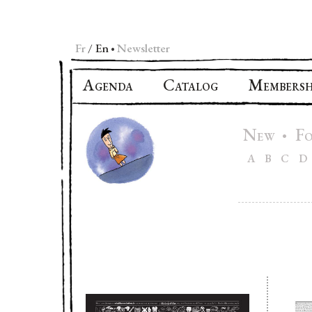
Fr
En
Newsletter
•
A
C
M
GENDA
ATALOG
EMBERSH
N
F
•
EW
A
B
C
D