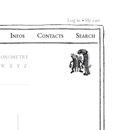
Log in
My cart
•
I
C
S
NFOS
ONTACTS
EARCH
RONOMETRY
W
X
Y
Z