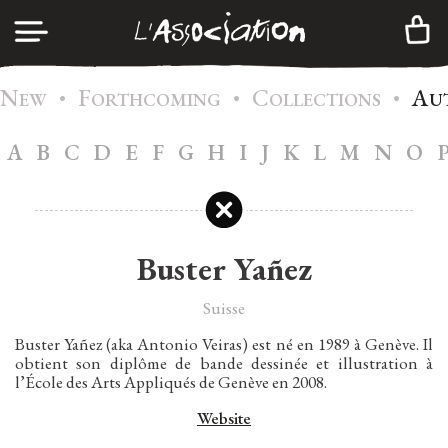
N
F
C
A
•
•
•
LOG IN
EW
ORTHCOMING
OLLECTIONS
U
A
B
C
D
E
F
G
H
I
J
K
L
M
N
O
A
GENDA
CREATE AN ACCOUNT
C
ATALOG
M
EMBERSHIP
Buster Yañez
I
NFOS
Suisse
C
ONTACTS
Buster Yañez (aka Antonio Veiras) est né en 1989 à Genève. Il
obtient son diplôme de bande dessinée et illustration à
N
EWSLETTER
l’École des Arts Appliqués de Genève en 2008.
|
Website
FR
EN