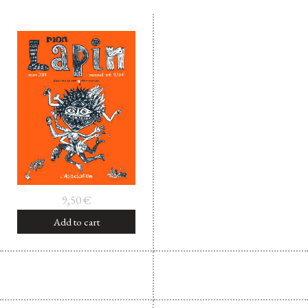
Facebook
Instagram
Twitter
Hébergé par Vixns
incandescence
Version 2.3.3
9,50
€
Add to cart