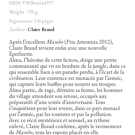
ISBN: 9782844144997
Weight : 700 g
Pagination: 136 pages
Author :
Claire Braud
Facebook
Instagram
Twitter
Hébergé par Vixns
incandescence
Version 2.3.3
Après l’excellent
Mambo
(Prix Artemisia 2012),
Claire Braud revient enfin avec une nouvelle
Éperluette.
Alma, l’héroïne de cette fiction, dirige une petite
communauté qui vit en bordure de la jungle, dans ce
qui ressemble bien à un paradis perdu, à l’écart de la
civilisation. Leur existence est menacée par l’armée,
qui capture leurs buffles pour nourrir ses troupes.
Alma partie, de rage, détruire sa ferme, les hommes
du village attendent son retour, occupés aux
préparatifs d’une soirée d’anniversaire. Tous
s’inquiètent pour leur avenir, dans ce pays menacé
par l’armée, par les touristes et par la pollution.
Avec ce récit mystérieux et sensuel, au rythme
enlevé, Claire Braud confirme, après le ravissement
de
Mambo
, tous les espoirs placés en elle.