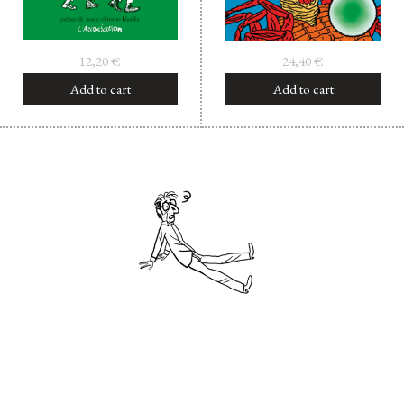
12,20
€
24,40
€
Add to cart
Add to cart