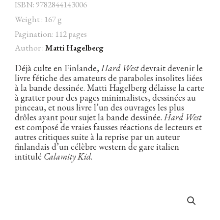
ISBN: 9782844143006
Weight : 167 g
Pagination: 112 pages
Author :
Matti Hagelberg
Facebook
Instagram
Twitter
Hébergé par Vixns
incandescence
Version 2.3.3
Déjà culte en Finlande,
Hard West
devrait devenir le
livre fétiche des amateurs de paraboles insolites liées
à la bande dessinée. Matti Hagelberg délaisse la carte
à gratter pour des pages minimalistes, dessinées au
pinceau, et nous livre l’un des ouvrages les plus
drôles ayant pour sujet la bande dessinée.
Hard West
est composé de vraies fausses réactions de lecteurs et
autres critiques suite à la reprise par un auteur
finlandais d’un célèbre western de gare italien
intitulé
Calamity Kid
.