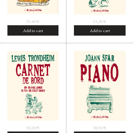
25,40
€
12,20
€
Add to cart
Add to cart
10,20
€
30,50
€