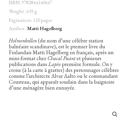
ISBN: 9782844140647
Weight : 635 g
Pagination: 120 pages
Author :
Matti Hagelberg
Facebook
Instagram
Twitter
Hébergé par Vixns
incandescence
Version 2.3.3
Holmenkollen
(du nom d’une célèbre station
balnéaire scandinave), est le premier livre du
Finlandais Matti Hagelberg en français, après un
mini-format chez
Chacal Puant
et plusieurs
publications dans
Lapin
première formule. On y
croise (à la carte à gratter) des personnages célèbres
comme l’architecte Alvar Aalto ou le commandant
Cousteau, qui apparaît soudain dans la baignoire
d’une ménagère bien ennuyée.