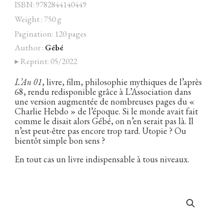
ISBN: 9782844140449
Weight : 750 g
Pagination: 120 pages
Author :
Gébé
Facebook
Instagram
Twitter
Hébergé par Vixns
▸ Reprint: 05/2022
incandescence
Version 2.3.3
L’An 01
, livre, film, philosophie mythiques de l’après
68, rendu redisponible grâce à L’Association dans
une version augmentée de nombreuses pages du «
Charlie Hebdo » de l’époque. Si le monde avait fait
comme le disait alors Gébé, on n’en serait pas là. Il
n’est peut-être pas encore trop tard. Utopie ? Ou
bientôt simple bon sens ?
En tout cas un livre indispensable à tous niveaux.