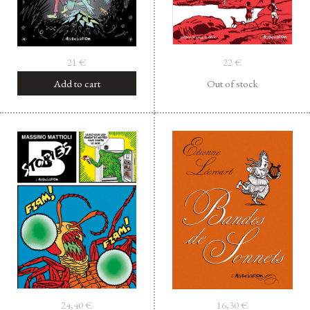
21
€
22
€
Add to cart
Out of stock
24,40
€
16,30
€