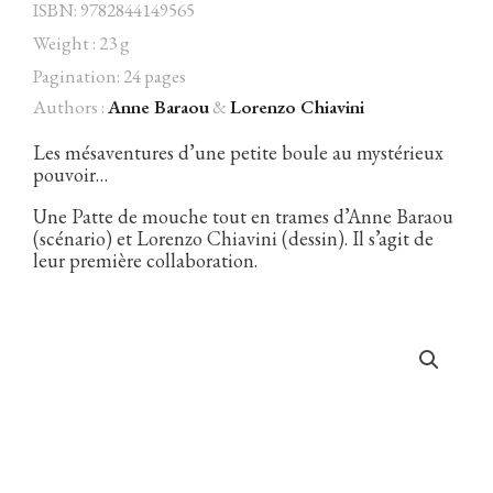
ISBN: 9782844149565
Weight : 23 g
Pagination: 24 pages
Authors :
Anne Baraou
&
Lorenzo Chiavini
Facebook
Instagram
Twitter
Hébergé par Vixns
incandescence
Version 2.3.3
Les mésaventures d’une petite boule au mystérieux
pouvoir…
Une Patte de mouche tout en trames d’Anne Baraou
(scénario) et Lorenzo Chiavini (dessin). Il s’agit de
leur première collaboration.