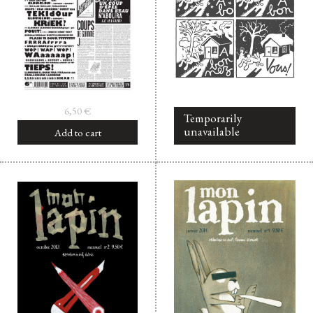
6,50
€
Temporarily
unavailable
Add to cart