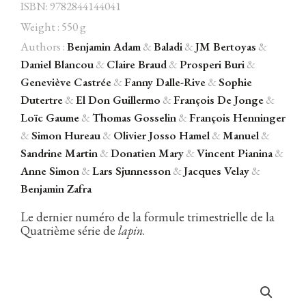
ISBN: 9782844144041
Weight : 550 g
Authors :
Benjamin Adam
&
Baladi
&
JM Bertoyas
&
Daniel Blancou
&
Claire Braud
&
Prosperi Buri
&
Facebook
Instagram
Twitter
Hébergé par Vixns
Geneviève Castrée
&
Fanny Dalle-Rive
&
Sophie
incandescence
Version 2.3.3
Dutertre
&
El Don Guillermo
&
François De Jonge
&
Loïc Gaume
&
Thomas Gosselin
&
François Henninger
&
Simon Hureau
&
Olivier Josso Hamel
&
Manuel
&
Sandrine Martin
&
Donatien Mary
&
Vincent Pianina
&
Anne Simon
&
Lars Sjunnesson
&
Jacques Velay
&
Benjamin Zafra
Le dernier numéro de la formule trimestrielle de la
Quatrième série de
lapin
.