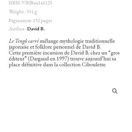
ISBN: 9782844141125
Weight : 551 g
Pagination: 152 pages
Author :
David B.
Facebook
Instagram
Twitter
Hébergé par Vixns
incandescence
Version 2.3.3
Le Tengû carré
mélange mythologie traditionnelle
japonaise et folklore personnel de David B.
Cette première incursion de David B. chez un “gros
éditeur” (Dargaud en 1997) trouve aujourd’hui sa
place définitive dans la collection Ciboulette.