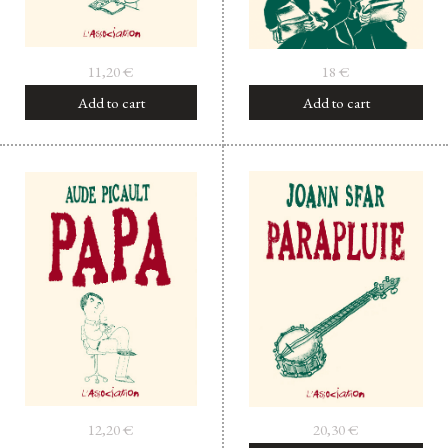
11,20
€
18
€
Add to cart
Add to cart
12,20
€
20,30
€