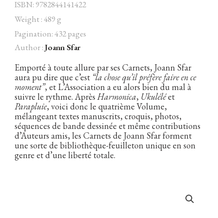
ISBN: 9782844141422
Weight : 489 g
Pagination: 432 pages
Author :
Joann Sfar
Facebook
Instagram
Twitter
Hébergé par Vixns
incandescence
Version 2.3.3
Emporté à toute allure par ses Carnets, Joann Sfar
aura pu dire que c’est
“la chose qu’il préfère faire en ce
moment”
, et L’Association a eu alors bien du mal à
suivre le rythme. Après
Harmonica
,
Ukulélé
et
Parapluie
, voici donc le quatrième Volume,
mélangeant textes manuscrits, croquis, photos,
séquences de bande dessinée et même contributions
d’Auteurs amis, les Carnets de Joann Sfar forment
une sorte de bibliothèque-feuilleton unique en son
genre et d’une liberté totale.