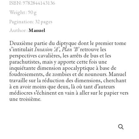
ISBN: 9782844143136
Weight : 90 g
Pagination: 32 pages
Author :
Manuel
Facebook
Instagram
Twitter
Hébergé par Vixns
incandescence
Version 2.3.3
Deuxième partie du diptyque dont le premier tome
s’intitulait
Invasion ‘A’
,
Plan ‘B’
retrouve les
perspectives cavalières, les arrêts de bus et les
parachutistes, mais y apporte cette fois une
inquiétante dimension apocalyptique à base de
foudroiements, de zombies et de nounours. Manuel
travaille sur la réduction des dimensions, cherchant
à en avoir moins que deux, là où tant d’auteurs
médiocres s’échinent en vain à aller sur le papier vers
une troisième.