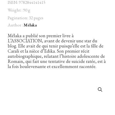
ISBN: 9782844141415
Weight : 90 g
Pagination: 32 pages
Author :
Mélaka
Facebook
Instagram
Twitter
Hébergé par Vixns
incandescence
Version 2.3.3
Mélaka a publié son premier livre à
L’ASSOCIATION, avant de devenir une star du
blog. Elle avait de qui tenir puisqu’elle est la fille de
Carali et la nièce d’Edika. Son premier récit
autobiographique, relatant l’histoire adolescente de
Romain, qui fait une tentative de suicide ratée, est à
la fois bouleversante et excellemment racontée.