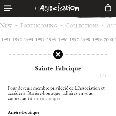
N
F
C
A
•
•
•
LOG IN
EW
ORTHCOMING
OLLECTIONS
U
1991
1992
1993
1994
1995
A
1996
1997
1998
1999
2000
GENDA
CREATE AN ACCOUNT
C
ATALOG
M
EMBERSHIP
Sainte-Fabrique
I
NFOS
17
€
C
ONTACTS
Pour devenir membre privilégié de L’Association et
accéder à l’Arrière-boutique, adhérez en vous
N
EWSLETTER
connectant à
votre compte
.
|
FR
EN
Arrière-Boutique