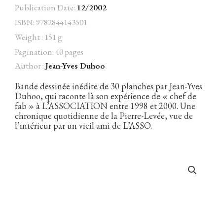
Publication Date:
12/2002
ISBN: 9782844143501
Weight : 151 g
Facebook
Instagram
Twitter
Hébergé par Vixns
Pagination: 40 pages
incandescence
Version 2.3.3
Author :
Jean-Yves Duhoo
Bande dessinée inédite de 30 planches par Jean-Yves
Duhoo, qui raconte là son expérience de « chef de
fab » à L’ASSOCIATION entre 1998 et 2000. Une
chronique quotidienne de la Pierre-Levée, vue de
l’intérieur par un vieil ami de L’ASSO.