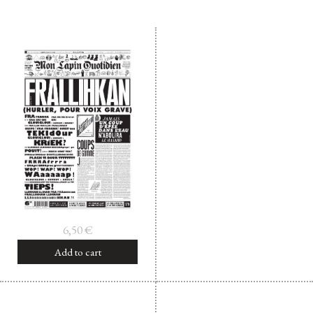
Facebook
Instagram
Twitter
Hébergé par Vixns
incandescence
Version 2.3.3
6,50
€
Add to cart