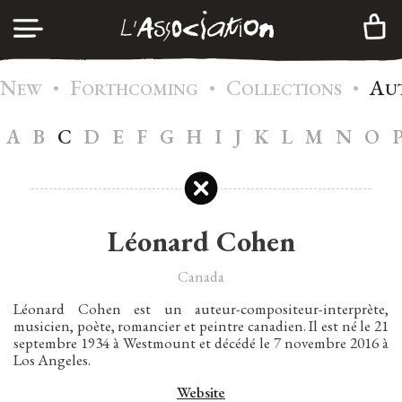
N
F
C
A
•
•
•
LOG IN
EW
ORTHCOMING
OLLECTIONS
U
A
B
C
D
E
F
G
H
I
J
K
L
M
N
O
A
GENDA
CREATE AN ACCOUNT
C
ATALOG
M
EMBERSHIP
Léonard Cohen
I
NFOS
Canada
C
ONTACTS
Léonard Cohen est un auteur-compositeur-interprète,
musicien, poète, romancier et peintre canadien. Il est né le 21
N
EWSLETTER
septembre 1934 à Westmount et décédé le 7 novembre 2016 à
Los Angeles.
|
FR
EN
Website