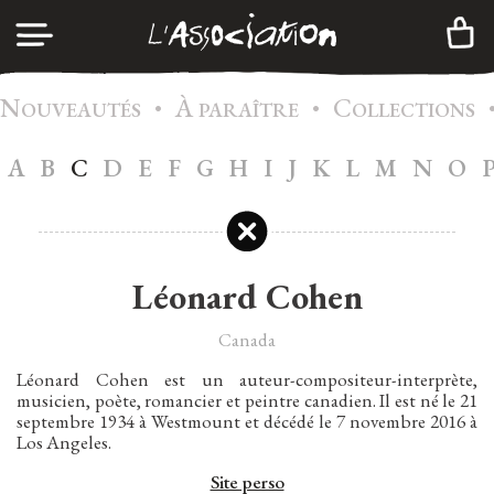
N
À
C
•
•
CONNEXION
OUVEAUTÉS
PARAÎTRE
OLLECTIONS
A
B
C
D
E
F
G
H
I
J
K
L
M
N
O
A
GENDA
CRÉER UN COMPTE
C
ATALOGUE
A
DHÉSION
Léonard Cohen
I
NFOS
Canada
C
ONTACTS
Léonard Cohen est un auteur-compositeur-interprète,
musicien, poète, romancier et peintre canadien. Il est né le 21
N
EWSLETTER
septembre 1934 à Westmount et décédé le 7 novembre 2016 à
Los Angeles.
|
FR
EN
Site perso