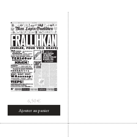
Facebook
Instagram
Twitter
Hébergé par Vixns
incandescence
Version 2.3.3
6,50
€
Ajouter au panier