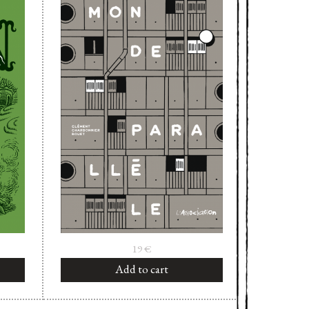
19
€
Add to cart