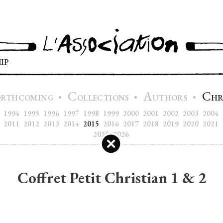
IP
C
A
C
•
•
•
ORTHCOMING
OLLECTIONS
UTHORS
H
1994
1995
1996
1997
1998
1999
2000
2001
2002
2003
2004
2011
2012
2013
2014
2015
2016
2017
2018
2019
2020
2021
2025
2026
Coffret Petit Christian 1 & 2