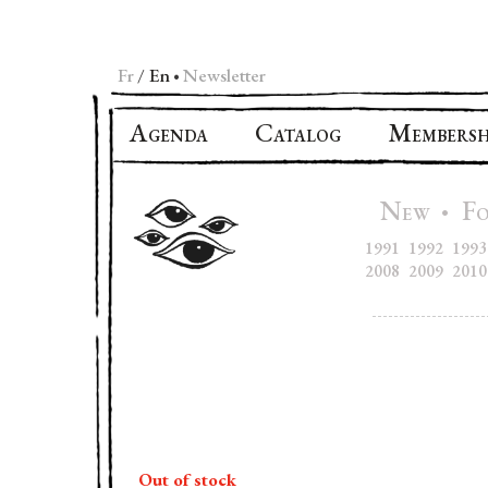
Fr
En
Newsletter
•
A
C
M
GENDA
ATALOG
EMBERSH
N
F
•
EW
1991
1992
1993
2008
2009
2010
Out of stock