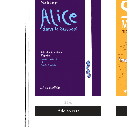
24
€
Add to cart