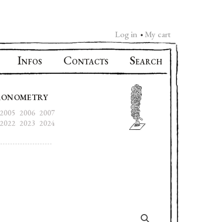
Log in
My cart
•
I
C
S
NFOS
ONTACTS
EARCH
RONOMETRY
2005
2006
2007
2022
2023
2024