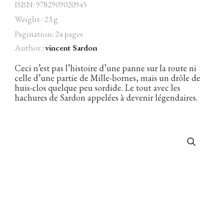
ISBN: 9782909020945
Weight : 23 g
Pagination: 24 pages
Author :
vincent Sardon
Facebook
Instagram
Twitter
Hébergé par Vixns
incandescence
Version 2.3.3
Ceci n’est pas l’histoire d’une panne sur la route ni
celle d’une partie de Mille-bornes, mais un drôle de
huis-clos quelque peu sordide. Le tout avec les
hachures de Sardon appelées à devenir légendaires.