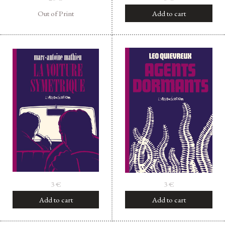
Out of Print
Add to cart
3
€
3
€
Add to cart
Add to cart