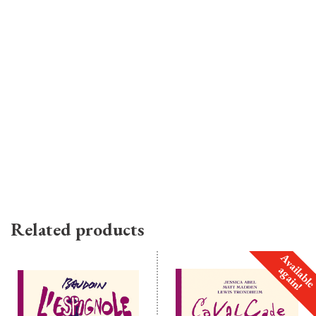
Related products
Availabl
again!