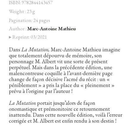
ISBN: 9782844143457
Weight : 23 g
Pagination: 24 pages
Author :
Marc-Antoine Mathieu
Facebook
Instagram
Twitter
Hébergé par Vixns
▸ Reprint: 03/2021
incandescence
Version 2.3.3
Dans
La Mutation,
Marc-Antoine Mathieu imagine
que totalement dépourvu de mémoire, son
personnage M. Albert vit une sorte de présent
perpétuel. Mais dans la précédente édition, une
malencontreuse coquille à l’avant-dernière page
change de façon décisive l’acmé du récit : un «
péniblement » a pris la place du « pleinement »
prévu à l’origine par l’auteur !
La Mutation
portait jusqu’alors de façon
onomastique et prémonitoire ce retournement
inattendu. Dans cette nouvelle édition, voilà l’erreur
corrigée et M. Albert est enfin rendu à son destin !