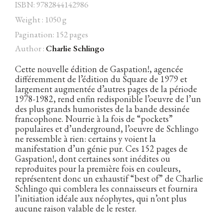
ISBN: 9782844142986
Weight : 1050 g
Pagination: 152 pages
Author :
Charlie Schlingo
Facebook
Instagram
Twitter
Hébergé par Vixns
incandescence
Version 2.3.3
Cette nouvelle édition de Gaspation!, agencée
différemment de l’édition du Square de 1979 et
largement augmentée d’autres pages de la période
1978-1982, rend enfin redisponible l’oeuvre de l’un
des plus grands humoristes de la bande dessinée
francophone. Nourrie à la fois de “pockets”
populaires et d’underground, l’oeuvre de Schlingo
ne ressemble à rien: certains y voient la
manifestation d’un génie pur. Ces 152 pages de
Gaspation!, dont certaines sont inédites ou
reproduites pour la première fois en couleurs,
représentent donc un exhaustif “best of” de Charlie
Schlingo qui comblera les connaisseurs et fournira
l’initiation idéale aux néophytes, qui n’ont plus
aucune raison valable de le rester.