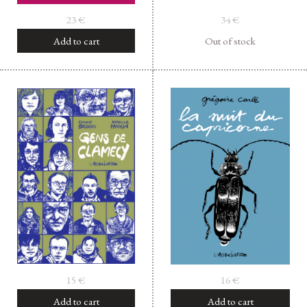
23
€
34
€
Add to cart
Out of stock
15
€
16
€
Add to cart
Add to cart