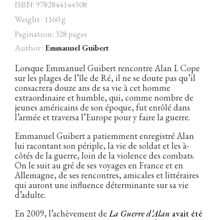
ISBN: 9782844144508
Weight : 1160 g
Pagination: 328 pages
Author :
Emmanuel Guibert
Facebook
Instagram
Twitter
Hébergé par Vixns
incandescence
Version 2.3.3
Lorsque Emmanuel Guibert rencontre Alan I. Cope
sur les plages de l’île de Ré, il ne se doute pas qu’il
consacrera douze ans de sa vie à cet homme
extraordinaire et humble, qui, comme nombre de
jeunes américains de son époque, fut enrôlé dans
l’armée et traversa l’Europe pour y faire la guerre.
Emmanuel Guibert a patiemment enregistré Alan
lui racontant son périple, la vie de soldat et les à-
côtés de la guerre, loin de la violence des combats.
On le suit au gré de ses voyages en France et en
Allemagne, de ses rencontres, amicales et littéraires
qui auront une influence déterminante sur sa vie
d’adulte.
En 2009, l’achèvement de
La Guerre d’Alan
avait été