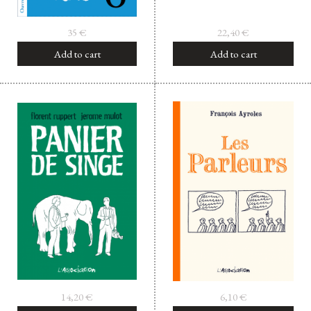
35
€
22,40
€
Add to cart
Add to cart
14,20
€
6,10
€