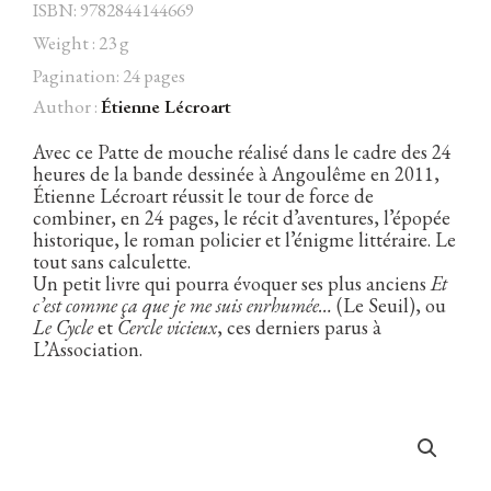
ISBN: 9782844144669
Weight : 23 g
Pagination: 24 pages
Author :
Étienne Lécroart
Facebook
Instagram
Twitter
Hébergé par Vixns
incandescence
Version 2.3.3
Avec ce Patte de mouche réalisé dans le cadre des 24
heures de la bande dessinée à Angoulême en 2011,
Étienne Lécroart réussit le tour de force de
combiner, en 24 pages, le récit d’aventures, l’épopée
historique, le roman policier et l’énigme littéraire. Le
tout sans calculette.
Un petit livre qui pourra évoquer ses plus anciens
Et
c’est comme ça que je me suis enrhumée…
(Le Seuil), ou
Le Cycle
et
Cercle vicieux
, ces derniers parus à
L’Association.