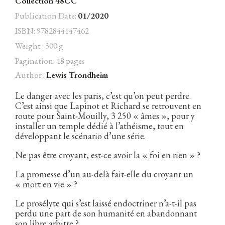
Collection 48CC
(Les)
[Tome
Publication Date:
01/2020
3]
ISBN: 9782844147462
Prosélytisme
&
Weight : 500 g
Facebook
Instagram
Twitter
Hébergé par Vixns
morts-
Pagination: 48 pages
vivants
incandescence
Version 2.3.3
quantity
Author :
Lewis Trondheim
Le danger avec les paris, c’est qu’on peut perdre.
C’est ainsi que Lapinot et Richard se retrouvent en
route pour Saint-Mouilly, 3 250 « âmes », pour y
installer un temple dédié à l’athéisme, tout en
développant le scénario d’une série.
Ne pas être croyant, est-ce avoir la « foi en rien » ?
La promesse d’un au-delà fait-elle du croyant un
« mort en vie » ?
Le prosélyte qui s’est laissé endoctriner n’a-t-il pas
perdu une part de son humanité en abandonnant
son libre arbitre ?