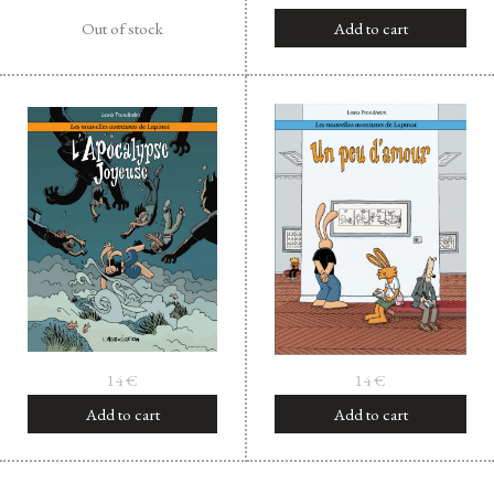
Out of stock
Add to cart
14
€
14
€
Add to cart
Add to cart