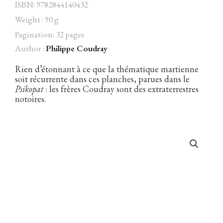
ISBN: 9782844140432
Weight : 90 g
Pagination: 32 pages
Author :
Philippe Coudray
Facebook
Instagram
Twitter
Hébergé par Vixns
incandescence
Version 2.3.3
Rien d’étonnant à ce que la thématique martienne
soit récurrente dans ces planches, parues dans le
Psikopat
: les frères Coudray sont des extraterrestres
notoires.