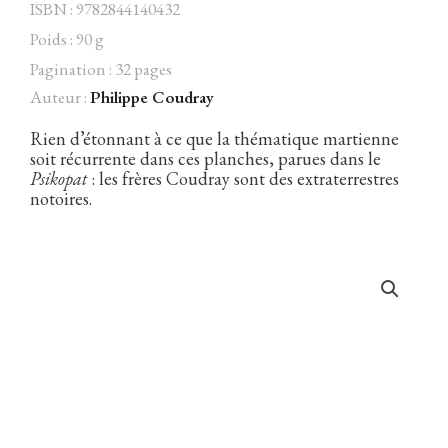
ISBN : 9782844140432
Poids : 90 g
Pagination : 32 pages
Auteur :
Philippe Coudray
Facebook
Instagram
Twitter
Hébergé par Vixns
incandescence
Version 2.3.3
Rien d’étonnant à ce que la thématique martienne
soit récurrente dans ces planches, parues dans le
Psikopat
: les frères Coudray sont des extraterrestres
notoires.