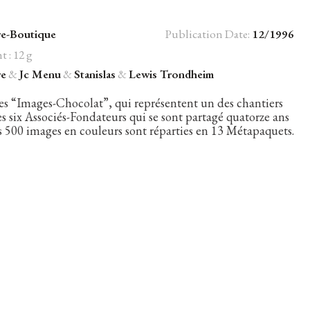
re-Boutique
Publication Date:
12/1996
 : 12 g
re
&
Jc Menu
&
Stanislas
&
Lewis Trondheim
les “Images-Chocolat”, qui représentent un des chantiers
 des six Associés-Fondateurs qui se sont partagé quatorze ans
500 images en couleurs sont réparties en 13 Métapaquets.