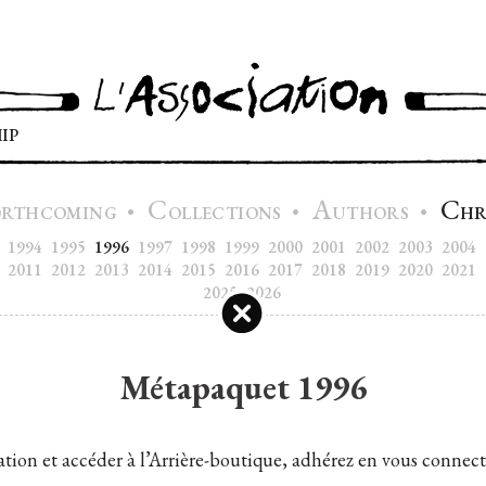
IP
C
A
C
•
•
•
ORTHCOMING
OLLECTIONS
UTHORS
H
1994
1995
1996
1997
1998
1999
2000
2001
2002
2003
2004
2011
2012
2013
2014
2015
2016
2017
2018
2019
2020
2021
2025
2026
Métapaquet 1996
tion et accéder à l’Arrière-boutique, adhérez en vous connect