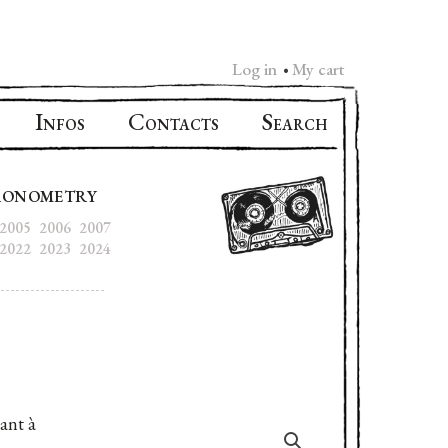
Log in
My cart
•
I
C
S
NFOS
ONTACTS
EARCH
RONOMETRY
2005
2006
2007
2022
2023
2024
ant à