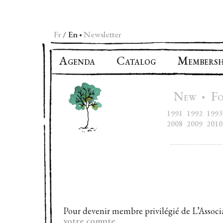
Fr
En
Newsletter
•
A
C
M
GENDA
ATALOG
EMBERSH
N
F
•
EW
1991
1992
1993
2008
2009
2010
Pour devenir membre privilégié de L’Associa
votre compte
.