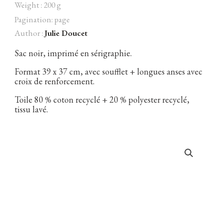
Weight : 200 g
Pagination: page
Author :
Julie Doucet
Facebook
Instagram
Twitter
Hébergé par Vixns
Sac noir, imprimé en sérigraphie.
incandescence
Version 2.3.3
Format 39 x 37 cm, avec soufflet + longues anses avec
croix de renforcement.
Toile 80 % coton recyclé + 20 % polyester recyclé,
tissu lavé.