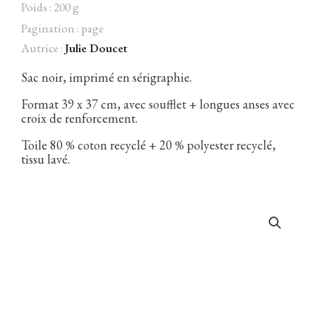
Poids : 200 g
Pagination : page
Autrice :
Julie Doucet
Facebook
Instagram
Twitter
Hébergé par Vixns
Sac noir, imprimé en sérigraphie.
incandescence
Version 2.3.3
Format 39 x 37 cm, avec soufflet + longues anses avec
croix de renforcement.
Toile 80 % coton recyclé + 20 % polyester recyclé,
tissu lavé.