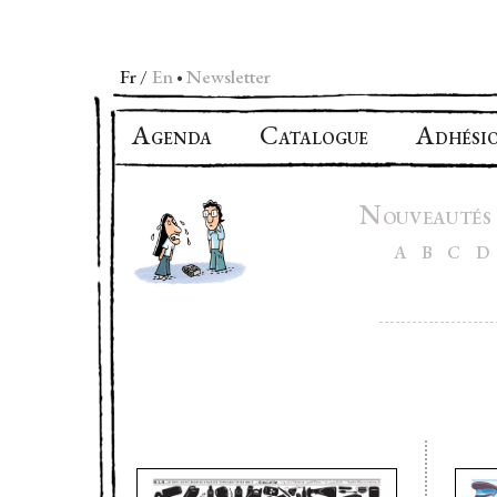
Fr
En
Newsletter
•
A
C
A
GENDA
ATALOGUE
DHÉSI
N
OUVEAUTÉS
A
B
C
D