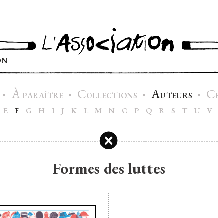
ON
À
C
A
C
•
•
•
•
PARAÎTRE
OLLECTIONS
UTEURS
E
F
G
H
I
J
K
L
M
N
O
P
Q
R
S
T
U
V
Formes des luttes