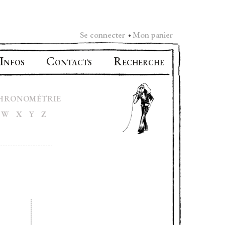
Se connecter
Mon panier
•
I
C
R
NFOS
ONTACTS
ECHERCHE
HRONOMÉTRIE
W
X
Y
Z