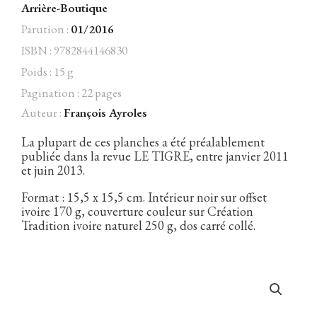
Arrière-Boutique
Parution :
01/2016
ISBN : 9782844146830
Facebook
Instagram
Twitter
Hébergé par Vixns
Poids : 15 g
incandescence
Version 2.3.3
Pagination : 22 pages
Auteur :
François Ayroles
La plupart de ces planches a été préalablement
publiée dans la revue LE TIGRE, entre janvier 2011
et juin 2013.
Format : 15,5 x 15,5 cm. Intérieur noir sur offset
ivoire 170 g, couverture couleur sur Création
Tradition ivoire naturel 250 g, dos carré collé.