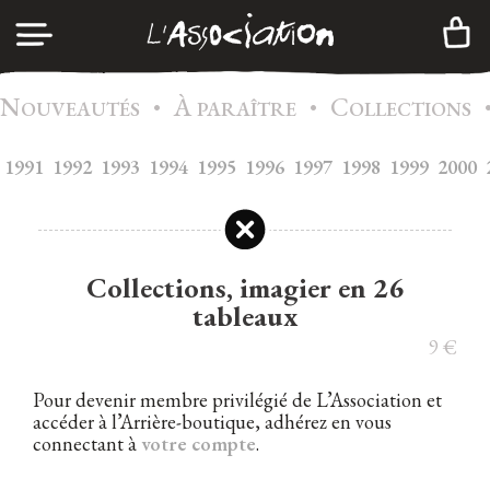
N
À
C
•
•
CONNEXION
OUVEAUTÉS
PARAÎTRE
OLLECTIONS
1991
1992
1993
1994
1995
A
1996
1997
1998
1999
2000
GENDA
CRÉER UN COMPTE
C
ATALOGUE
A
DHÉSION
Collections, imagier en 26
I
tableaux
NFOS
9
€
C
ONTACTS
Pour devenir membre privilégié de L’Association et
N
EWSLETTER
accéder à l’Arrière-boutique, adhérez en vous
connectant à
votre compte
.
|
FR
EN