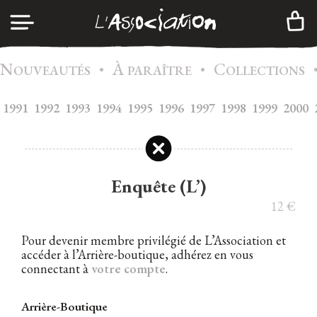
N
À
C
•
•
CONNEXION
OUVEAUTÉS
PARAÎTRE
OLLECTIONS
1991
1992
1993
1994
1995
A
1996
1997
1998
1999
2000
GENDA
CRÉER UN COMPTE
C
ATALOGUE
A
DHÉSION
Enquête (L’)
I
NFOS
12
€
C
ONTACTS
Pour devenir membre privilégié de L’Association et
accéder à l’Arrière-boutique, adhérez en vous
N
EWSLETTER
connectant à
votre compte
.
|
FR
EN
Arrière-Boutique