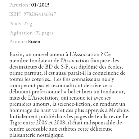
Parution :
01/2015
ISBN : 9782844146847
Poids : 25 g
Facebook
Instagram
Twitter
Hébergé par Vixns
Pagination : 32 pages
incandescence
Version 2.3.3
Auteur :
Euxin
Euxin, un nouvel auteur à L’Association ? Ce
membre fondateur de l’Association française des
dessinateurs de BD de S-F, est diplômé des écoles,
primé partout, il est aussi paraît-il la coqueluche de
toutes les coteries… Les fins connaisseurs ne s’y
tromperont pas et reconnaîtront derrière ce «
débutant professionnel » bel et bien un fondateur,
mais de L’Association, qui renoue ici avec ses
premières amours, la science-fiction, en rendant un
hommage de haut vol et des plus appuyés à Moebius.
Initialement publié dans les pages de feu la revue Le
Tigre entre 2006 et 2008, il était indispensable de
rendre accessible aux esthètes cette délicieuse
plaisanterie nostalgique.