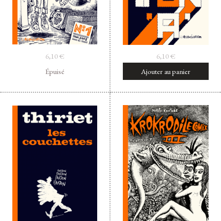
6,10
€
6,10
€
Épuisé
Ajouter au panier