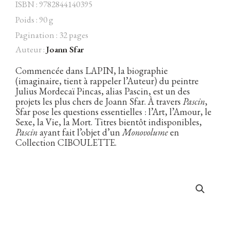
ISBN : 9782844140395
Poids : 90 g
Pagination : 32 pages
Auteur :
Joann Sfar
Facebook
Instagram
Twitter
Hébergé par Vixns
incandescence
Version 2.3.3
Commencée dans LAPIN, la biographie
(imaginaire, tient à rappeler l’Auteur) du peintre
Julius Mordecaï Pincas, alias Pascin, est un des
projets les plus chers de Joann Sfar. À travers
Pascin
,
Sfar pose les questions essentielles : l’Art, l’Amour, le
Sexe, la Vie, la Mort. Titres bientôt indisponibles,
Pascin
ayant fait l’objet d’un
Monovolume
en
Collection CIBOULETTE.