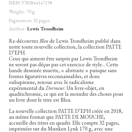
ISBN: 9782844147158
Weight : 70 g
Pagination: 32 pages
Author :
Lewis Trondheim
Facebook
Instagram
Twitter
Hébergé par Vixns
incandescence
Version 2.3.3
Re-découvrez
Bleu
de Lewis Trondheim publié dans
notre toute nouvelle collection, la collection PATTE
D’EPH.
Ceux qui aiment être surpris par Lewis Trondheim
ne seront pas déçus par cet exercice de style… Cette
bande dessinée muette, « abstraite » puisque sans
formes figuratives reconnaissables, et donc
oubapienne, renoue avec le radicalisme
expérimental du
Dormeur
. Un livre-objet, en
quadrichromie, ce qui est la moindre des choses pour
un livre dont le titre est Bleu.
La nouvelle collection PATTE D’EPH créée en 2018,
au même format que PATTE DE MOUCHE,
accueille des titres en quadri. Elle compte 32 pages,
imprimées sur du Munken Lynk 170 g, avec une