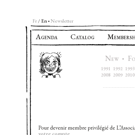
Fr
En
Newsletter
•
A
C
M
GENDA
ATALOG
EMBERSH
N
F
•
EW
1991
1992
1993
2008
2009
2010
Pour devenir membre privilégié de L’Associa
votre compte
.