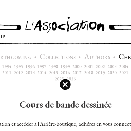
IP
C
A
C
•
•
•
ORTHCOMING
OLLECTIONS
UTHORS
H
1994
1995
1996
1997
1998
1999
2000
2001
2002
2003
2004
2011
2012
2013
2014
2015
2016
2017
2018
2019
2020
2021
2025
2026
Cours de bande dessinée
tion et accéder à l’Arrière-boutique, adhérez en vous connect