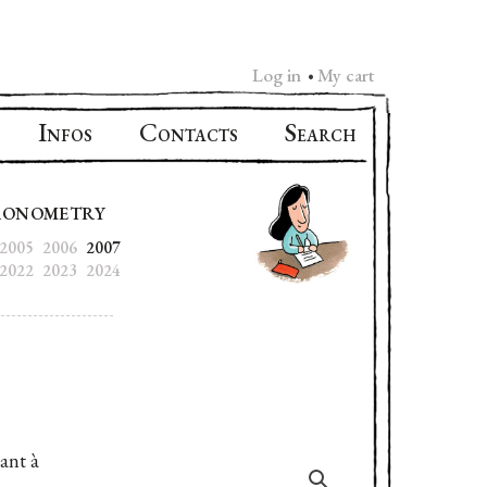
Log in
My cart
•
I
C
S
NFOS
ONTACTS
EARCH
RONOMETRY
2005
2006
2007
2022
2023
2024
ant à