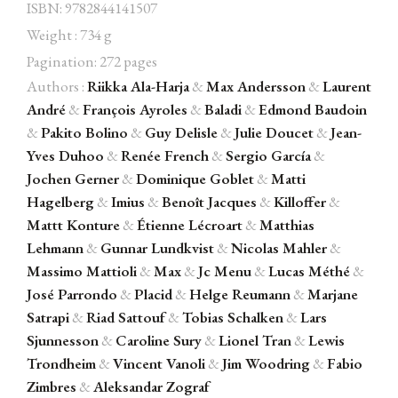
ISBN: 9782844141507
Weight : 734 g
Pagination: 272 pages
Authors :
Riikka Ala-Harja
&
Max Andersson
&
Laurent
Facebook
Instagram
Twitter
Hébergé par Vixns
André
&
François Ayroles
&
Baladi
&
Edmond Baudoin
incandescence
Version 2.3.3
&
Pakito Bolino
&
Guy Delisle
&
Julie Doucet
&
Jean-
Yves Duhoo
&
Renée French
&
Sergio García
&
Jochen Gerner
&
Dominique Goblet
&
Matti
Hagelberg
&
Imius
&
Benoît Jacques
&
Killoffer
&
Mattt Konture
&
Étienne Lécroart
&
Matthias
Lehmann
&
Gunnar Lundkvist
&
Nicolas Mahler
&
Massimo Mattioli
&
Max
&
Jc Menu
&
Lucas Méthé
&
José Parrondo
&
Placid
&
Helge Reumann
&
Marjane
Satrapi
&
Riad Sattouf
&
Tobias Schalken
&
Lars
Sjunnesson
&
Caroline Sury
&
Lionel Tran
&
Lewis
Trondheim
&
Vincent Vanoli
&
Jim Woodring
&
Fabio
Zimbres
&
Aleksandar Zograf