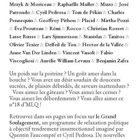
Mrzyk & Moriceau
&
Raphaëlle Muller
&
Muzo
&
José
Parrondo
&
Cyril Pedrosa
&
Tom de Pékin
&
Charles
Pennequin
&
Geoffroy Pithon
&
Placid
&
Mirtha Pozzi
&
Éva Prouteau
&
Rémi
&
Rocco
&
Christian Rosset
&
Lasse Russe
&
Lars Sjunnesson
&
Stanislas
&
Tanitoc
&
Olivier Texier
&
Delfeil de Ton
&
Hector de la Vallée
&
Anne Van Der Linden
&
Vincent Vanoli
&
Fabio
Viscogliosi
&
Aurélie William-Levaux
&
Benjamin Zafra
Un poids sur la poitrine ? Un goût amer dans la
bouche ? Vous avez un désir soudain de douceurs
sucrées, de plaisirs débridés, de saveurs inattendues ?
Vous aimez les gâteaux ? Vous aimez les cerises ?
Vous aimez les débordements ? Vous allez aimer ce
n°18 d’MLQ !
Retrouvez dans ses pages un focus sur
le Grand
Soulagement,
un programme de relaxation politique
à objectif tendrement insurrectionnel imaginé par
Quentin Faucompré et Cyril Pedrosa. De nouvelles