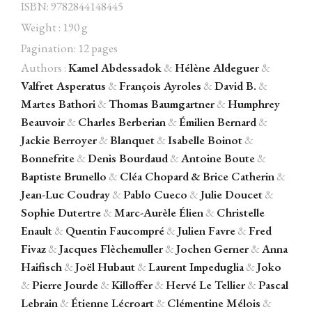
ISBN: 9782844148445
Weight : 190 g
Pagination: 12 pages
Authors :
Kamel Abdessadok
&
Hélène Aldeguer
&
Facebook
Instagram
Twitter
Hébergé par Vixns
Valfret Asperatus
&
François Ayroles
&
David B.
&
incandescence
Version 2.3.3
Martes Bathori
&
Thomas Baumgartner
&
Humphrey
Beauvoir
&
Charles Berberian
&
Émilien Bernard
&
Jackie Berroyer
&
Blanquet
&
Isabelle Boinot
&
Bonnefrite
&
Denis Bourdaud
&
Antoine Boute
&
Baptiste Brunello
&
Cléa Chopard
&
Brice Catherin
&
Jean-Luc Coudray
&
Pablo Cueco
&
Julie Doucet
&
Sophie Dutertre
&
Marc-Aurèle Élien
&
Christelle
Enault
&
Quentin Faucompré
&
Julien Favre
&
Fred
Fivaz
&
Jacques Flèchemuller
&
Jochen Gerner
&
Anna
Haifisch
&
Joël Hubaut
&
Laurent Impeduglia
&
Joko
&
Pierre Jourde
&
Killoffer
&
Hervé Le Tellier
&
Pascal
Lebrain
&
Étienne Lécroart
&
Clémentine Mélois
&