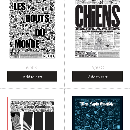
6,50
€
6,50
€
Add to cart
Add to cart