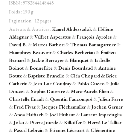
ISBN : 9782844148445
Poids : 190 g
Pagination : 12 pages
Auteurs & Autrices :
Kamel Abdessadok
&
Hélène
Facebook
Instagram
Twitter
Hébergé par Vixns
Aldeguer
&
Valfret Asperatus
&
François Ayroles
&
incandescence
Version 2.3.3
David B.
&
Martes Bathori
&
Thomas Baumgartner
&
Humphrey Beauvoir
&
Charles Berberian
&
Émilien
Bernard
&
Jackie Berroyer
&
Blanquet
&
Isabelle
Boinot
&
Bonnefrite
&
Denis Bourdaud
&
Antoine
Boute
&
Baptiste Brunello
&
Cléa Chopard
&
Brice
Catherin
&
Jean-Luc Coudray
&
Pablo Cueco
&
Julie
Doucet
&
Sophie Dutertre
&
Marc-Aurèle Élien
&
Christelle Enault
&
Quentin Faucompré
&
Julien Favre
&
Fred Fivaz
&
Jacques Flèchemuller
&
Jochen Gerner
&
Anna Haifisch
&
Joël Hubaut
&
Laurent Impeduglia
&
Joko
&
Pierre Jourde
&
Killoffer
&
Hervé Le Tellier
&
Pascal Lebrain
&
Étienne Lécroart
&
Clémentine