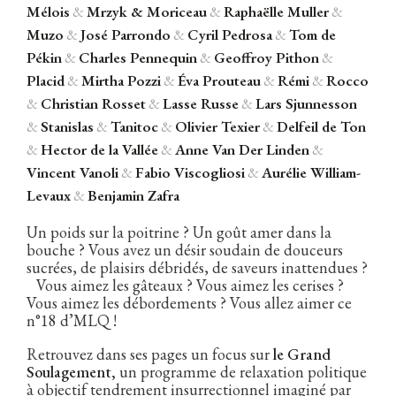
Mélois
&
Mrzyk & Moriceau
&
Raphaëlle Muller
&
Muzo
&
José Parrondo
&
Cyril Pedrosa
&
Tom de
Pékin
&
Charles Pennequin
&
Geoffroy Pithon
&
Placid
&
Mirtha Pozzi
&
Éva Prouteau
&
Rémi
&
Rocco
&
Christian Rosset
&
Lasse Russe
&
Lars Sjunnesson
&
Stanislas
&
Tanitoc
&
Olivier Texier
&
Delfeil de Ton
&
Hector de la Vallée
&
Anne Van Der Linden
&
Vincent Vanoli
&
Fabio Viscogliosi
&
Aurélie William-
Levaux
&
Benjamin Zafra
Un poids sur la poitrine ? Un goût amer dans la
bouche ? Vous avez un désir soudain de douceurs
sucrées, de plaisirs débridés, de saveurs inattendues ?
Vous aimez les gâteaux ? Vous aimez les cerises ?
Vous aimez les débordements ? Vous allez aimer ce
n°18 d’MLQ !
Retrouvez dans ses pages un focus sur
le Grand
Soulagement,
un programme de relaxation politique
à objectif tendrement insurrectionnel imaginé par