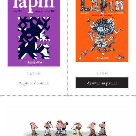
14,20
€
9,50
€
Rupture de stock
Ajouter au panier