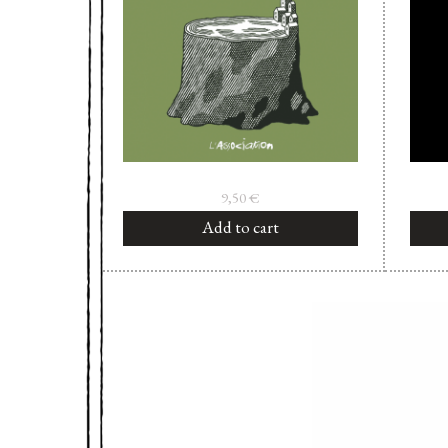
9,50
€
Add to cart