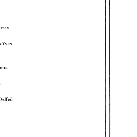
rtes
n-Yves
enne
&
Delfeil