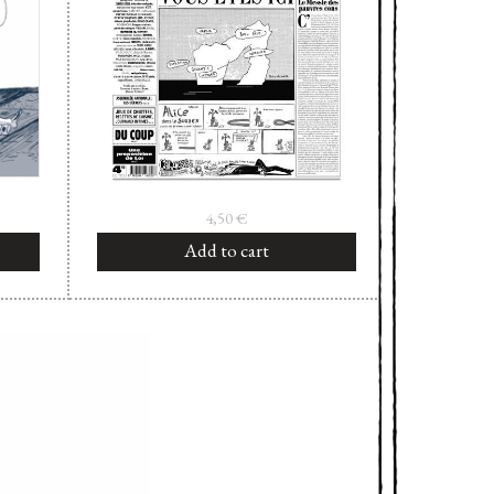
4,50
€
Add to cart