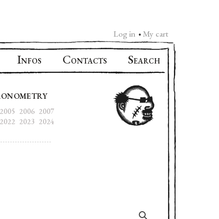
Log in
My cart
•
I
C
S
NFOS
ONTACTS
EARCH
RONOMETRY
2005
2006
2007
2022
2023
2024