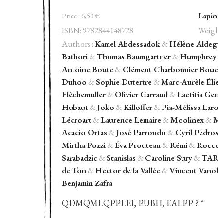
Quotidien
Lapin
#19
Price :
6,50
€
quantity
ISBN: 9782844148728
Weigh
Authors :
Kamel Abdessadok
&
Hélène Aldeg
Bathori
&
Thomas Baumgartner
&
Humphrey 
Antoine Boute
&
Clément Charbonnier Boue
Duhoo
&
Sophie Dutertre
&
Marc-Aurèle Éli
Flèchemuller
&
Olivier Garraud
&
Laetitia Ge
Hubaut
&
Joko
&
Killoffer
&
Pia-Mélissa Lar
Lécroart
&
Laurence Lemaire
&
Moolinex
&
M
Acacio Ortas
&
José Parrondo
&
Cyril Pedro
Mirtha Pozzi
&
Éva Prouteau
&
Rémi
&
Rocc
Sarabadzic
&
Stanislas
&
Caroline Sury
&
TAR
de Ton
&
Hector de la Vallée
&
Vincent Vanol
Benjamin Zafra
QDMQMLQPPLEI, PUBH, EALPP ? *