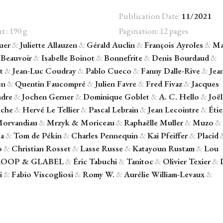
Publication Date:
11/2021
t : 190 g
Pagination: 12 pages
uer
&
Juliette Allauzen
&
Gérald Auclin
&
François Ayroles
&
Ma
Beauvoir
&
Isabelle Boinot
&
Bonnefrite
&
Denis Bourdaud
&
t
&
Jean-Luc Coudray
&
Pablo Cueco
&
Fanny Dalle-Rive
&
Jea
en
&
Quentin Faucompré
&
Julien Favre
&
Fred Fivaz
&
Jacques
ndre
&
Jochen Gerner
&
Dominique Goblet
&
A. C. Hello
&
Joël
oche
&
Hervé Le Tellier
&
Pascal Lebrain
&
Jean Lecointre
&
Éti
orvandiau
&
Mrzyk & Moriceau
&
Raphaëlle Muller
&
Muzo
&
sa
&
Tom de Pékin
&
Charles Pennequin
&
Kai Pfeiffer
&
Placid
o
&
Christian Rosset
&
Lasse Russe
&
Katayoun Rustam
&
Lou
OOP & GLABEL
&
Éric Tabuchi
&
Tanitoc
&
Olivier Texier
&
i
&
Fabio Viscogliosi
&
Romy W.
&
Aurélie William-Levaux
&