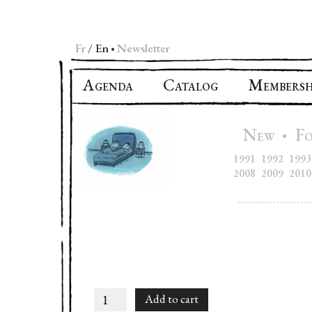
Fr
En
Newsletter
•
A
C
M
GENDA
ATALOG
EMBERSH
N
F
•
EW
1991
1992
1993
2008
2009
2010
Mon
Add to cart
Lapin