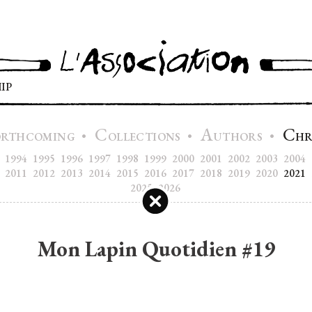
IP
C
A
C
•
•
•
ORTHCOMING
OLLECTIONS
UTHORS
H
1994
1995
1996
1997
1998
1999
2000
2001
2002
2003
2004
2011
2012
2013
2014
2015
2016
2017
2018
2019
2020
2021
2025
2026
Mon Lapin Quotidien #19