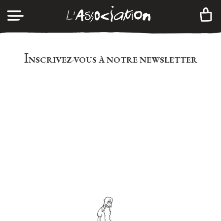
CONNEXION
I
NSCRIVEZ-VOUS À NOTRE NEWSLETTER
A
GENDA
CRÉER UN COMPTE
C
ATALOGUE
A
DHÉSION
I
NFOS
C
ONTACTS
N
EWSLETTER
|
FR
EN