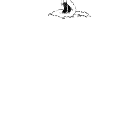
Facebook
Instagram
Twitter
Hébergé par Vixns
incandescence
Version 2.3.3