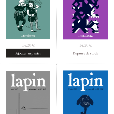
Facebook
Instagram
Twitter
Hébergé par Vixns
incandescence
Version 2.3.3
14,20
€
14,20
€
Ajouter au panier
Rupture de stock