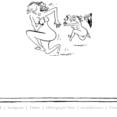
k
Instagram
Twitter
Hébergé par Vixns
incandescence
Versi