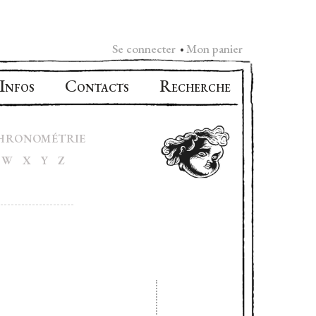
Se connecter
Mon panier
•
I
C
R
NFOS
ONTACTS
ECHERCHE
HRONOMÉTRIE
W
X
Y
Z