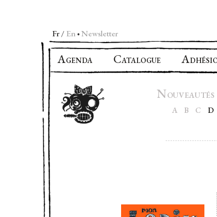
Fr
En
Newsletter
•
A
C
A
GENDA
ATALOGUE
DHÉSI
N
OUVEAUTÉS
A
B
C
D