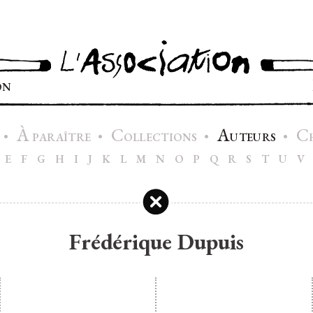
ON
À
C
A
C
•
•
•
•
PARAÎTRE
OLLECTIONS
UTEURS
E
F
G
H
I
J
K
L
M
N
O
P
Q
R
S
T
U
V
Frédérique Dupuis