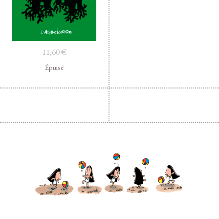
11,60
€
Épuisé