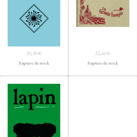
Facebook
Instagram
Twitter
Hébergé par Vixns
incandescence
Version 2.3.3
20,30
€
22,40
€
Rupture de stock
Rupture de stock