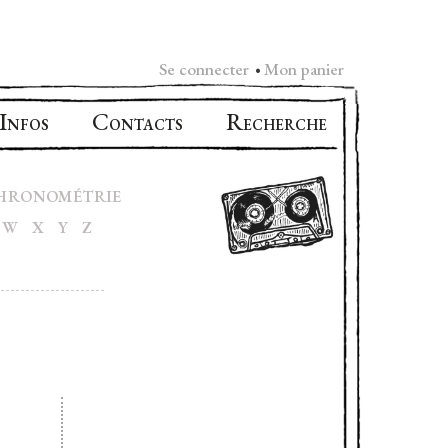
Se connecter
Mon panier
•
I
C
R
NFOS
ONTACTS
ECHERCHE
HRONOMÉTRIE
W
X
Y
Z