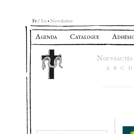
Fr
En
Newsletter
•
A
C
A
GENDA
ATALOGUE
DHÉSI
N
OUVEAUTÉS
A
B
C
D