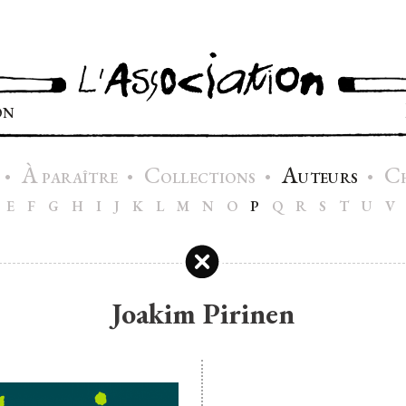
ON
À
C
A
C
•
•
•
•
PARAÎTRE
OLLECTIONS
UTEURS
E
F
G
H
I
J
K
L
M
N
O
P
Q
R
S
T
U
V
Joakim Pirinen