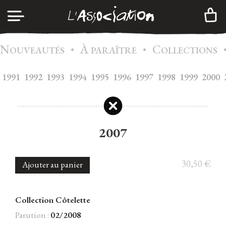
N
À
C
•
•
CONNEXION
OUVEAUTÉS
PARAÎTRE
OLLECTIONS
1991
1992
1993
1994
1995
A
1996
1997
1998
1999
2000
GENDA
CRÉER UN COMPTE
C
ATALOGUE
A
DHÉSION
2007
I
NFOS
quantité
C
30,50
€
Ajouter au panier
ONTACTS
de
2007
N
EWSLETTER
Collection Côtelette
|
FR
EN
Parution :
02/2008