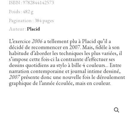
ISBN : 9782844142573
Poids : 482 g
Pagination : 384 pages
Auteur :
Placid
Facebook
Instagram
Twitter
Hébergé par Vixns
incandescence
Version 2.3.3
L’exercice
2006
a tellement plu à Placid qu’il a
décidé de recommencer en 2007. Mais, fidèle à son
habitude d’aborder les techniques les plus variées, il
s’impose cette fois-ci la contrainte d’effectuer ses
dessins quotidiens au stylo à bille 4 couleurs… Entre
narration contemporaine et journal intime dessiné,
2007
présente donc une nouvelle fois le déroulement
graphique de l’année écoulée, mais en couleur.