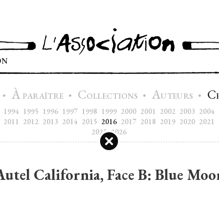
ON
À
C
A
C
•
•
•
•
PARAÎTRE
OLLECTIONS
UTEURS
1994
1995
1996
1997
1998
1999
2000
2001
2002
2003
2004
2011
2012
2013
2014
2015
2016
2017
2018
2019
2020
2021
2025
2026
Autel California, Face B: Blue Moo