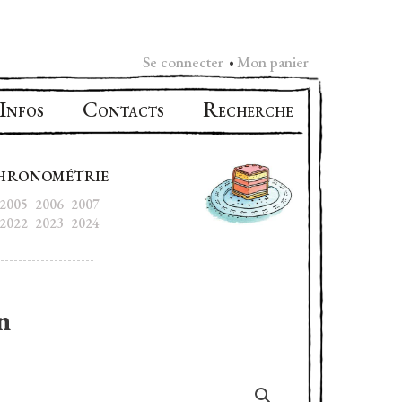
Se connecter
Mon panier
•
I
C
R
NFOS
ONTACTS
ECHERCHE
HRONOMÉTRIE
2005
2006
2007
2022
2023
2024
n