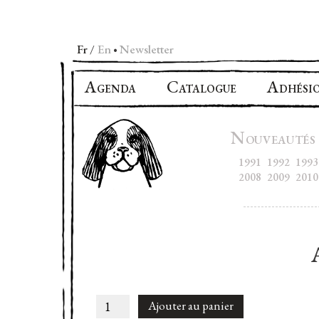
Fr
En
Newsletter
•
A
C
A
GENDA
ATALOGUE
DHÉSI
N
OUVEAUTÉS
1991
1992
1993
2008
2009
2010
quantité
Ajouter au panier
de