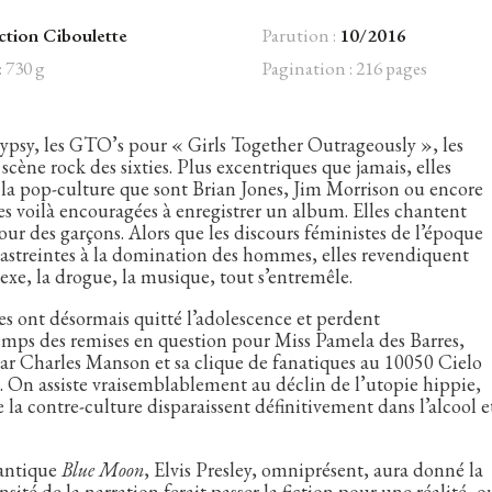
ction Ciboulette
Parution :
10/2016
: 730 g
Pagination : 216 pages
 Gypsy, les GTO’s pour « Girls Together Outrageously », les
ène rock des sixties. Plus excentriques que jamais, elles
e la pop-culture que sont Brian Jones, Jim Morrison ou encore
s voilà encouragées à enregistrer un album. Elles chantent
 des garçons. Alors que les discours féministes de l’époque
streintes à la domination des hommes, elles revendiquent
 sexe, la drogue, la musique, tout s’entremêle.
nes ont désormais quitté l’adolescence et perdent
temps des remises en question pour Miss Pamela des Barres,
 par Charles Manson et sa clique de fanatiques au 10050 Cielo
. On assiste vraisemblablement au déclin de l’utopie hippie,
e la contre-culture disparaissent définitivement dans l’alcool e
mantique
Blue Moon
, Elvis Presley, omniprésent, aura donné la
ité de la narration ferait passer la fiction pour une réalité, o