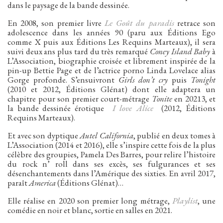
dans le paysage de la bande dessinée.
En 2008, son premier livre
Le Goût du paradis
retrace son
adolescence dans les années 90 (paru aux Éditions Ego
comme X puis aux Éditions Les Requins Marteaux), il sera
Facebook
Instagram
Twitter
Hébergé par Vixns
suivi deux ans plus tard du très remarqué
Coney Island Baby
à
L’Association, biographie croisée et librement inspirée de la
incandescence
Version 2.3.3
pin-up Bettie Page et de l’actrice porno Linda Lovelace alias
Gorge profonde. S’ensuivront
Girls don’t cry
puis
Tonight
(2010 et 2012, Éditions Glénat) dont elle adaptera un
chapitre pour son premier court-métrage
Tonite
en 20213, et
la bande dessinée érotique
I love Alice
(2012, Éditions
Requins Marteaux).
Et avec son dyptique
Autel California
, publié en deux tomes à
L’Association (2014 et 2016), elle s’inspire cette fois de la plus
célèbre des groupies, Pamela Des Barres, pour relire l’histoire
du rock n’ roll dans ses excès, ses fulgurances et ses
désenchantements dans l’Amérique des sixties. En avril 2017,
paraît
America
(Éditions Glénat)…
Elle réalise en 2020 son premier long métrage,
Playlist
, une
comédie en noir et blanc, sortie en salles en 2021.