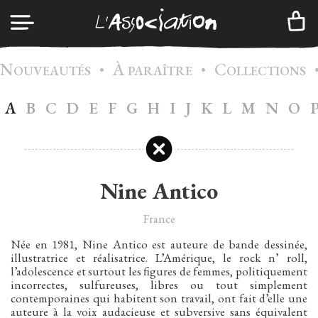
N
À
C
•
•
CONNEXION
OUVEAUTÉS
PARAÎTRE
OLLECTIONS
A
B
C
D
E
F
G
H
I
J
K
L
M
N
O
A
GENDA
CRÉER UN COMPTE
C
ATALOGUE
A
DHÉSION
Nine Antico
I
NFOS
France
C
ONTACTS
Née en 1981, Nine Antico est auteure de bande dessinée,
illustratrice et réalisatrice. L’Amérique, le rock n’ roll,
N
EWSLETTER
l’adolescence et surtout les figures de femmes, politiquement
incorrectes, sulfureuses, libres ou tout simplement
|
contemporaines qui habitent son travail, ont fait d’elle une
FR
EN
auteure à la voix audacieuse et subversive sans équivalent