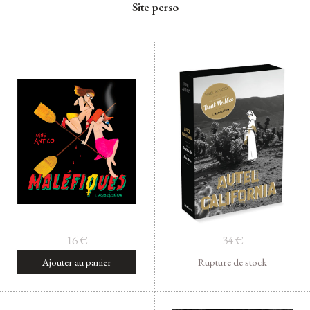
Site perso
16
€
34
€
Ajouter au panier
Rupture de stock