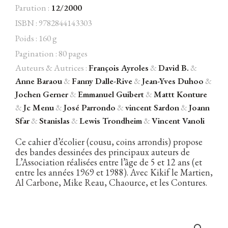
Parution :
12/2000
ISBN : 9782844143303
Poids : 160 g
Facebook
Instagram
Twitter
Hébergé par Vixns
Pagination : 80 pages
incandescence
Version 2.3.3
Auteurs & Autrices :
François Ayroles
&
David B.
&
Anne Baraou
&
Fanny Dalle-Rive
&
Jean-Yves Duhoo
&
Jochen Gerner
&
Emmanuel Guibert
&
Mattt Konture
&
Jc Menu
&
José Parrondo
&
vincent Sardon
&
Joann
Sfar
&
Stanislas
&
Lewis Trondheim
&
Vincent Vanoli
Ce cahier d’écolier (cousu, coins arrondis) propose
des bandes dessinées des principaux auteurs de
L’Association réalisées entre l’âge de 5 et 12 ans (et
entre les années 1969 et 1988). Avec Kikif le Martien,
Al Carbone, Mike Reau, Chaource, et les Contures.