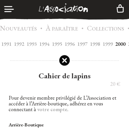
N
À
C
•
•
CONNEXION
OUVEAUTÉS
PARAÎTRE
OLLECTIONS
1991
1992
1993
1994
1995
A
1996
1997
1998
1999
2000
GENDA
CRÉER UN COMPTE
C
ATALOGUE
A
DHÉSION
Cahier de lapins
I
NFOS
20
€
C
ONTACTS
Pour devenir membre privilégié de L’Association et
accéder à l’Arrière-boutique, adhérez en vous
N
EWSLETTER
connectant à
votre compte
.
|
FR
EN
Arrière-Boutique